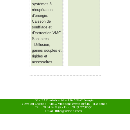
systèmes à
récupération
d’énergie.
Caisson de
soufflage et
d’extraction VMC
Sanitaires.
- Diffusion,
gaines souples et
rigides et
accessoires.
IDF – ZA Courtaboeuf-Les Ulis SEIPAC Energie
12 Ave du Québec – 91140 Villebon/Yvette BP648 – (Essonne)
Tél. : 01.64.46.71.99 - Fax : 01.69.07.30.56
info@seipac.com
Email :