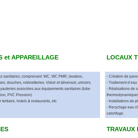
S et APPAREILLAGE
LOCAUX T
ocs sanitaires, comprenant: WC, WC PMR, lavabos,
- Création de pano
s, douches, robinetteries, Vidoir et déversoir, urinoirs.
- Traitement d’eau
tuyauteries associées aux équipements sanitaires (tube
- Réalisations de 
ion, PVC Pression)
thermodynamique
 tertiaire, hotels & restaurants, etc.
- Installations de 
- Recyclage eau ch
calorifuge.
ES
TRAVAUX 