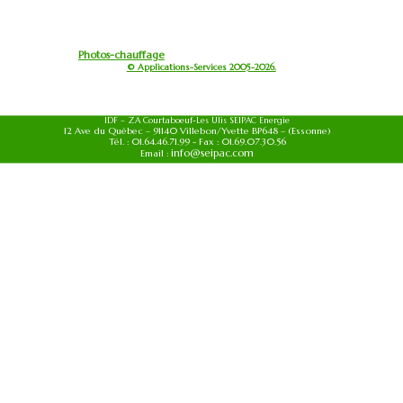
Photos-chauffage
© Applications-Services 2005-2026.
IDF – ZA Courtaboeuf-Les Ulis SEIPAC Energie
12 Ave du Québec – 91140 Villebon/Yvette BP648 – (Essonne)
Tél. : 01.64.46.71.99 - Fax : 01.69.07.30.56
info@seipac.com
Email :