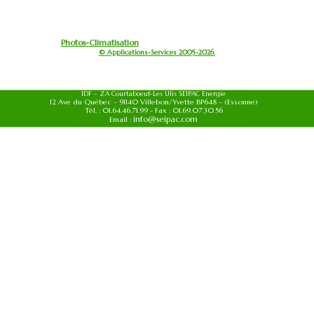
Photos-Climatisation
© Applications-Services 2005-2026.
IDF – ZA Courtaboeuf-Les Ulis SEIPAC Energie
12 Ave du Québec – 91140 Villebon/Yvette BP648 – (Essonne)
Tél. : 01.64.46.71.99 - Fax : 01.69.07.30.56
info@seipac.com
Email :