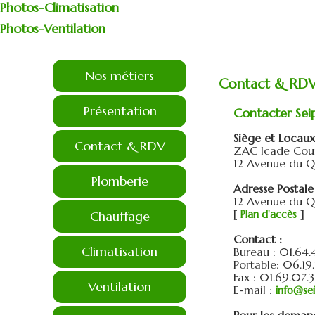
Photos-Climatisation
Photos-Ventilation
Nos métiers
Contact & RD
Présentation
Contacter Sei
Siège et Locaux 
Contact & RDV
ZAC Icade Cour
12 Avenue du 
Plomberie
Adresse Postale
12 Avenue du 
[
]
Chauffage
Plan d'accès
Contact :
Climatisation
Bureau : 01.64.
Portable: 06.19
Fax : 01.69.07.
Ventilation
E-mail :
info@se