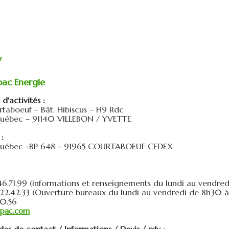
V
pac Energie
d'activités :
taboeuf – Bât. Hibiscus – H9 Rdc
Québec – 91140 VILLEBON / YVETTE
:
Québec -BP 648 - 91965 COURTABOEUF CEDEX
46.71.99 (informations et renseignements du lundi au vendre
.22.42.33 (Ouverture bureaux du lundi au vendredi de 8h30 
30.56
ipac.com